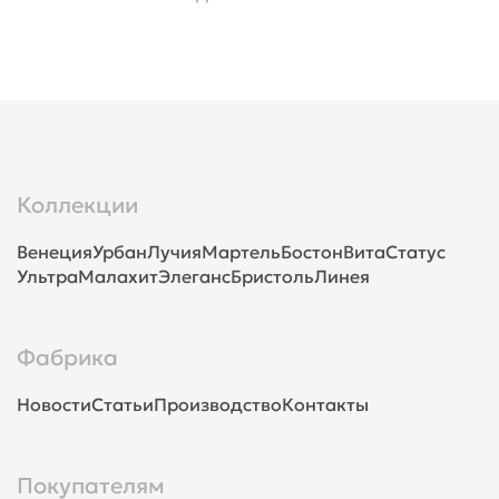
Коллекции
Венеция
Урбан
Лучия
Мартель
Бостон
Вита
Статус
Ультра
Малахит
Элеганс
Бристоль
Линея
Фабрика
Новости
Статьи
Производство
Контакты
Покупателям