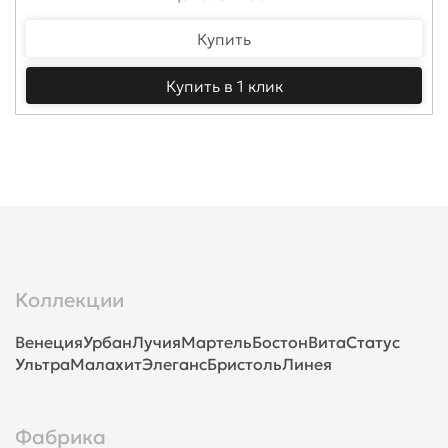
Купить
Купить в 1 клик
Коллекции
Венеция
Урбан
Лучия
Мартель
Бостон
Вита
Статус
Ультра
Малахит
Элеганс
Бристоль
Линея
Фабрика