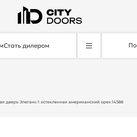
м
Стать дилером
я дверь Элеганс-1 остекленная американский орех 14588