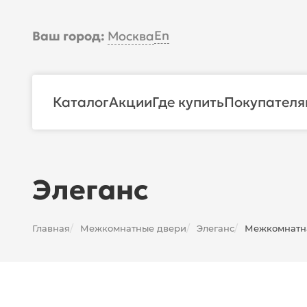
En
Ваш город:
Москва
Каталог
Акции
Где купить
Покупателя
Элеганс
Главная
Межкомнатные двери
Элеганс
Межкомнатна
/
/
/