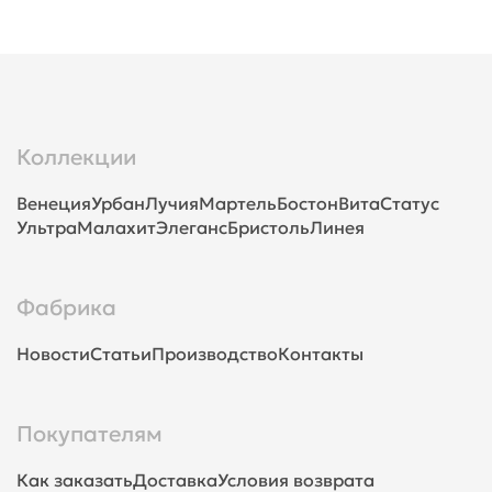
Коллекции
Венеция
Урбан
Лучия
Мартель
Бостон
Вита
Статус
Ультра
Малахит
Элеганс
Бристоль
Линея
Фабрика
Новости
Статьи
Производство
Контакты
Покупателям
Как заказать
Доставка
Условия возврата