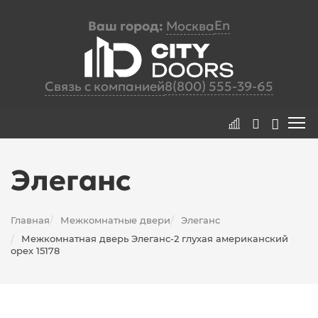
En
Ваш город:
Москва
Связь с компанией
8(800) 555-39-65
Элеганс
Главная
Межкомнатные двери
Элеганс
/
/
Межкомнатная дверь Элеганс-2 глухая американский
/
орех 15178