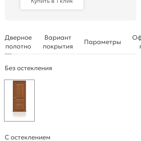
Купить в 1 клик
Дверное
Вариант
Оф
Параметры
полотно
покрытия
Без остекления
С остеклением