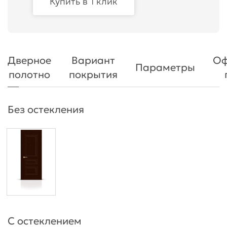
Купить в 1 клик
Дверное
Вариант
Оф
Параметры
полотно
покрытия
Без остекления
С остеклением