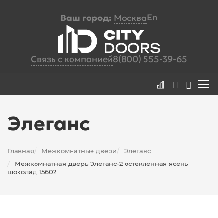
En
Ваш город:
Москва
Связь с компанией
8(800) 555-39-65
Элеганс
Главная
Межкомнатные двери
Элеганс
/
/
Межкомнатная дверь Элеганс-2 остекленная ясень
/
шоколад 15602