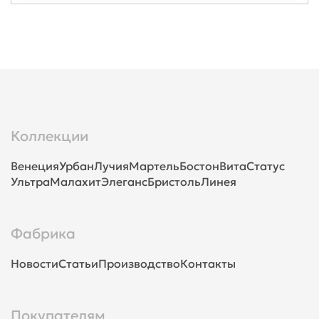
Коллекции
Венеция
Урбан
Лучия
Мартель
Бостон
Вита
Статус
Ультра
Малахит
Элеганс
Бристоль
Линея
Фабрика
Новости
Статьи
Производство
Контакты
Покупателям