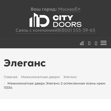
En
Ваш город:
Москва
Связь с компанией
8(800) 555-39-65
Элеганс
Главная
Межкомнатные двери
Элеганс
/
/
Межкомнатная дверь Элеганс-2 остекленная ясень крем
/
15334