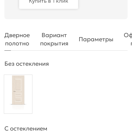
Купить в 1 клик
Дверное
Вариант
Оф
Параметры
полотно
покрытия
Без остекления
С остеклением