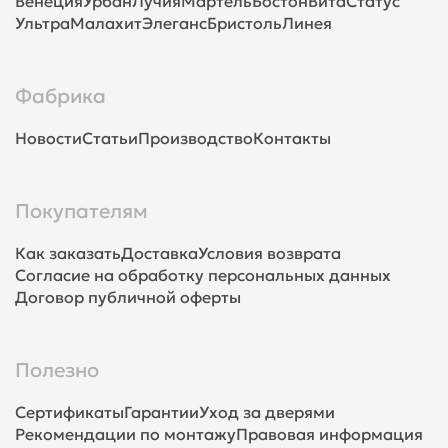
Венеция
Урбан
Лучия
Мартель
Бостон
Вита
Статус
Ультра
Малахит
Элеганс
Бристоль
Линея
Фабрика
Новости
Статьи
Производство
Контакты
Покупателям
Как заказать
Доставка
Условия возврата
Согласие на обработку персональных данных
Договор публичной оферты
Полезно
Сертификаты
Гарантии
Уход за дверями
Рекомендации по монтажу
Правовая информация