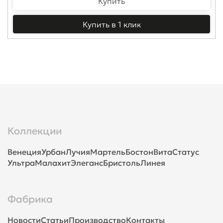
Купить
Купить в 1 клик
Коллекции
Венеция
Урбан
Лучия
Мартель
Бостон
Вита
Статус
Ультра
Малахит
Элеганс
Бристоль
Линея
Фабрика
Новости
Статьи
Производство
Контакты