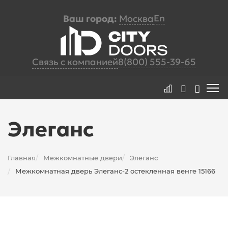
En
Ваш город:
Москва
Связь с компанией
8(800) 555-39-65
Элеганс
Главная
Межкомнатные двери
Элеганс
/
/
Межкомнатная дверь Элеганс-2 остекленная венге 15166
/