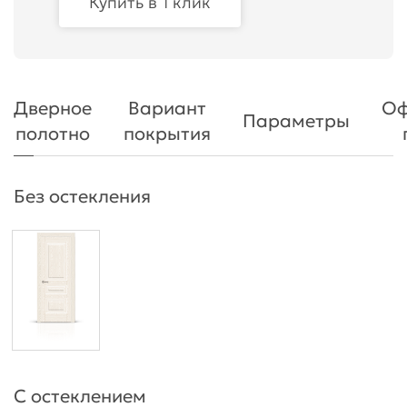
Купить в 1 клик
Дверное
Вариант
Оф
Параметры
полотно
покрытия
Без остекления
С остеклением