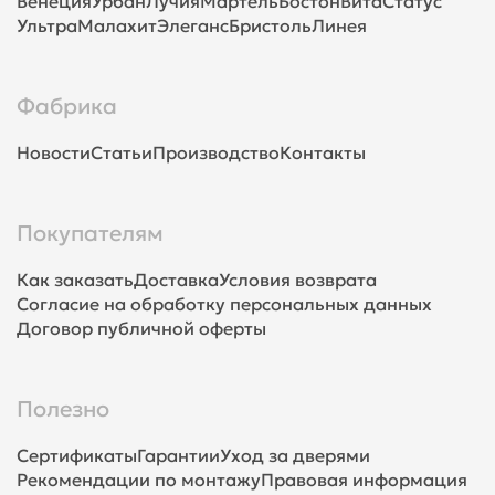
Венеция
Урбан
Лучия
Мартель
Бостон
Вита
Статус
Ультра
Малахит
Элеганс
Бристоль
Линея
Фабрика
Новости
Статьи
Производство
Контакты
Покупателям
Как заказать
Доставка
Условия возврата
Согласие на обработку персональных данных
Договор публичной оферты
Полезно
Сертификаты
Гарантии
Уход за дверями
Рекомендации по монтажу
Правовая информация