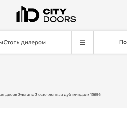
м
Стать дилером
я дверь Элеганс-3 остекленная дуб миндаль 15696