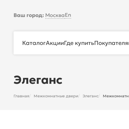
En
Ваш город:
Москва
Каталог
Акции
Где купить
Покупателя
Элеганс
Главная
Межкомнатные двери
Элеганс
Межкомнатна
/
/
/