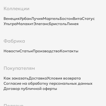
Коллекции
Венеция
Урбан
Лучия
Мартель
Бостон
Вита
Статус
Ультра
Малахит
Элеганс
Бристоль
Линея
Фабрика
Новости
Статьи
Производство
Контакты
Покупателям
Как заказать
Доставка
Условия возврата
Согласие на обработку персональных данных
Договор публичной оферты
Полезно