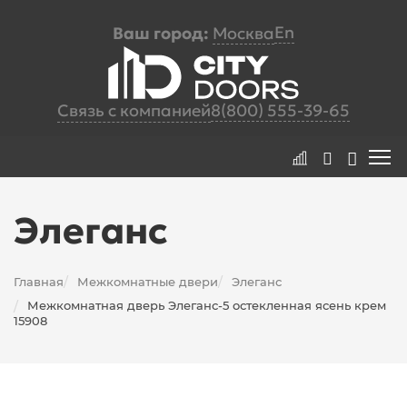
En
Ваш город:
Москва
Связь с компанией
8(800) 555-39-65
Элеганс
Главная
Межкомнатные двери
Элеганс
/
/
Межкомнатная дверь Элеганс-5 остекленная ясень крем
/
15908