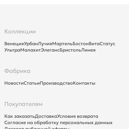
Коллекции
Венеция
Урбан
Лучия
Мартель
Бостон
Вита
Статус
Ультра
Малахит
Элеганс
Бристоль
Линея
Фабрика
Новости
Статьи
Производство
Контакты
Покупателям
Как заказать
Доставка
Условия возврата
Согласие на обработку персональных данных
Договор публичной оферты