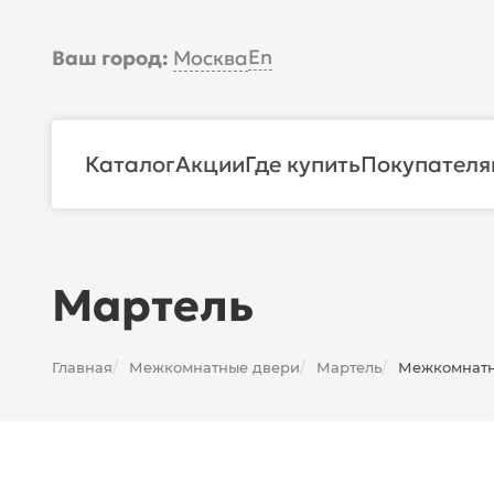
En
Ваш город:
Москва
Каталог
Акции
Где купить
Покупателя
Мартель
Главная
Межкомнатные двери
Мартель
Межкомнатна
/
/
/