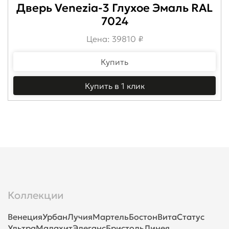
Дверь Venezia-3 Глухое Эмаль RAL
7024
Цена: 39810 ₽
Купить
Купить в 1 клик
Коллекции
Венеция
Урбан
Лучия
Мартель
Бостон
Вита
Статус
Ультра
Малахит
Элеганс
Бристоль
Линея