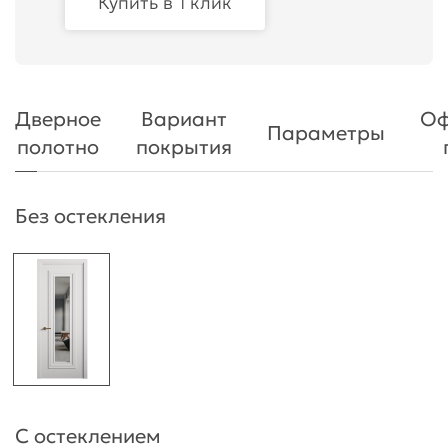
Купить в 1 клик
Дверное
Вариант
Оф
Параметры
полотно
покрытия
Без остекления
С остеклением