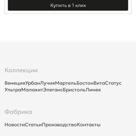
Купить в 1 клик
Коллекции
Венеция
Урбан
Лучия
Мартель
Бостон
Вита
Статус
Ультра
Малахит
Элеганс
Бристоль
Линея
Фабрика
Новости
Статьи
Производство
Контакты