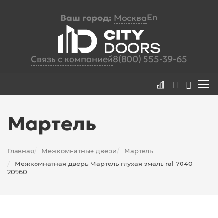
En
Ваш город:
Москва
Связь с компанией
8(800) 555-39-65
Мартель
Главная
Межкомнатные двери
Мартель
/
/
Межкомнатная дверь Мартель глухая эмаль ral 7040
/
20960