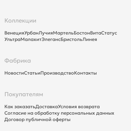
Коллекции
Венеция
Урбан
Лучия
Мартель
Бостон
Вита
Статус
Ультра
Малахит
Элеганс
Бристоль
Линея
Фабрика
Новости
Статьи
Производство
Контакты
Покупателям
Как заказать
Доставка
Условия возврата
Согласие на обработку персональных данных
Договор публичной оферты