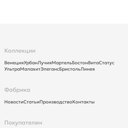
Коллекции
Венеция
Урбан
Лучия
Мартель
Бостон
Вита
Статус
Ультра
Малахит
Элеганс
Бристоль
Линея
Фабрика
Новости
Статьи
Производство
Контакты
Покупателям