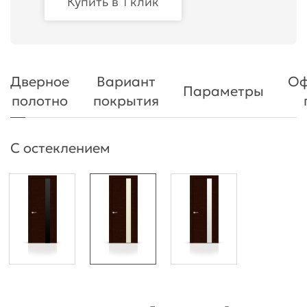
Купить в 1 клик
Дверное
Вариант
Оф
Параметры
полотно
покрытия
С остеклением