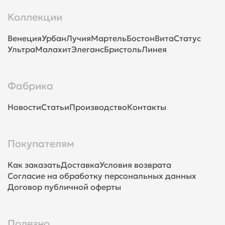
Коллекции
Венеция
Урбан
Лучия
Мартель
Бостон
Вита
Статус
Ультра
Малахит
Элеганс
Бристоль
Линея
Фабрика
Новости
Статьи
Производство
Контакты
Покупателям
Как заказать
Доставка
Условия возврата
Согласие на обработку персональных данных
Договор публичной оферты
Полезно