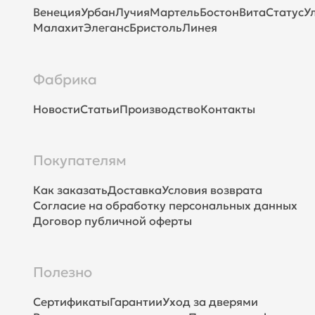
Венеция
Урбан
Лучия
Мартель
Бостон
Вита
Статус
У
Малахит
Элеганс
Бристоль
Линея
Фабрика
Новости
Статьи
Производство
Контакты
Покупателям
Как заказать
Доставка
Условия возврата
Согласие на обработку персональных данных
Договор публичной оферты
Полезно
Сертификаты
Гарантии
Уход за дверями