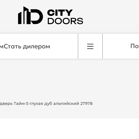
м
Стать дилером
верь Тайм-5 глухая дуб альпийский 27978