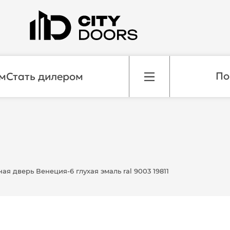
м
Стать дилером
я дверь Венеция-6 глухая эмаль ral 9003 19811