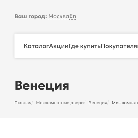
En
Ваш город:
Москва
Каталог
Акции
Где купить
Покупателя
Венеция
Главная
Межкомнатные двери
Венеция
Межкомнатна
/
/
/