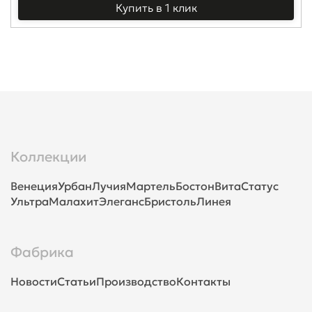
Купить в 1 клик
Коллекции
Венеция
Урбан
Лучия
Мартель
Бостон
Вита
Статус
Ультра
Малахит
Элеганс
Бристоль
Линея
Фабрика
Новости
Статьи
Производство
Контакты