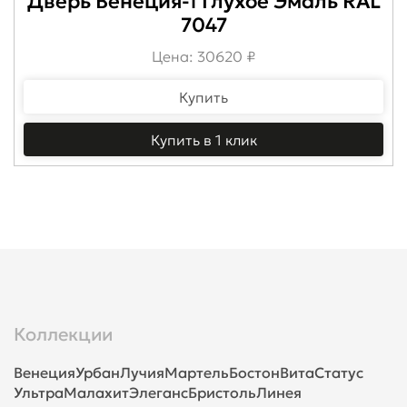
Дверь Венеция-1 Глухое Эмаль RAL
7047
Цена: 30620 ₽
Купить
Купить в 1 клик
Коллекции
Венеция
Урбан
Лучия
Мартель
Бостон
Вита
Статус
Ультра
Малахит
Элеганс
Бристоль
Линея