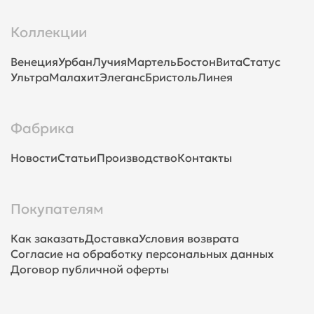
Коллекции
Венеция
Урбан
Лучия
Мартель
Бостон
Вита
Статус
Ультра
Малахит
Элеганс
Бристоль
Линея
Фабрика
Новости
Статьи
Производство
Контакты
Покупателям
Как заказать
Доставка
Условия возврата
Согласие на обработку персональных данных
Договор публичной оферты