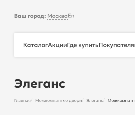
En
Ваш город:
Москва
Каталог
Акции
Где купить
Покупателя
Элеганс
Главная
Межкомнатные двери
Элеганс
Межкомнатна
/
/
/