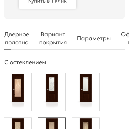
Купить в 1 клик
Дверное
Вариант
Оф
Параметры
полотно
покрытия
С остеклением