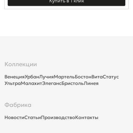
Купить в 1 клик
Коллекции
Венеция
Урбан
Лучия
Мартель
Бостон
Вита
Статус
Ультра
Малахит
Элеганс
Бристоль
Линея
Фабрика
Новости
Статьи
Производство
Контакты