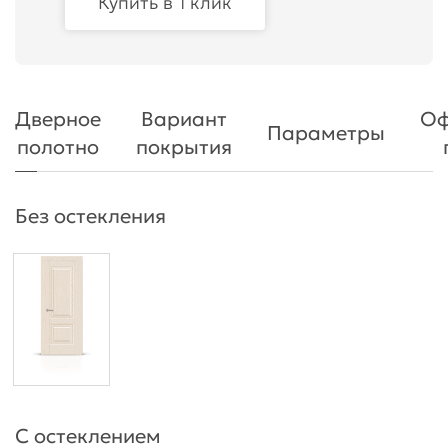
Купить в 1 клик
Дверное
Вариант
Оф
Параметры
полотно
покрытия
Без остекления
С остеклением