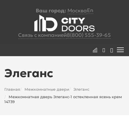
En
Ваш город:
Москва
Связь с компанией
8(800) 555-39-65
Элеганс
Главная
Межкомнатные двери
Элеганс
/
/
Межкомнатная дверь Элеганс-1 остекленная ясень крем
/
14739