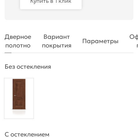
Купить в 1 клик
Дверное
Вариант
Оф
Параметры
полотно
покрытия
Без остекления
С остеклением