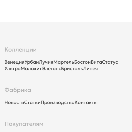
Коллекции
Венеция
Урбан
Лучия
Мартель
Бостон
Вита
Статус
Ультра
Малахит
Элеганс
Бристоль
Линея
Фабрика
Новости
Статьи
Производство
Контакты
Покупателям