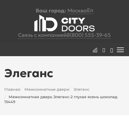
En
Ваш город:
Москва
Связь с компанией
8(800) 555-39-65
Элеганс
Главная
Межкомнатные двери
Элеганс
/
/
Межкомнатная дверь Элеганс-2 глухая ясень шоколад
/
15449