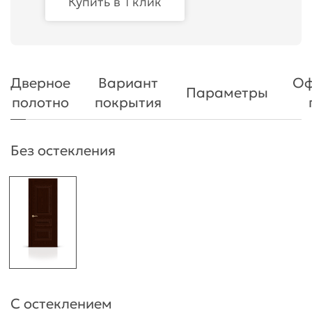
Купить в 1 клик
Дверное
Вариант
Оф
Параметры
полотно
покрытия
Без остекления
С остеклением