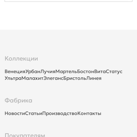
Коллекции
Венеция
Урбан
Лучия
Мартель
Бостон
Вита
Статус
Ультра
Малахит
Элеганс
Бристоль
Линея
Фабрика
Новости
Статьи
Производство
Контакты
Покупателям