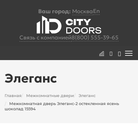
En
Ваш город:
Москва
Связь с компанией
8(800) 555-39-65
Элеганс
Главная
Межкомнатные двери
Элеганс
/
/
Межкомнатная дверь Элеганс-2 остекленная ясень
/
шоколад 15594