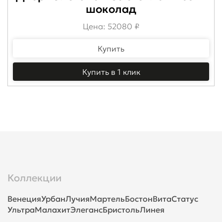
шоколад
Цена: 52080 ₽
Купить
Купить в 1 клик
Коллекции
Венеция
Урбан
Лучия
Мартель
Бостон
Вита
Статус
Ультра
Малахит
Элеганс
Бристоль
Линея