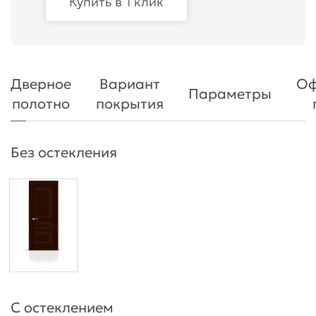
Купить в 1 клик
Дверное
Вариант
Оф
Параметры
полотно
покрытия
Без остекления
С остеклением