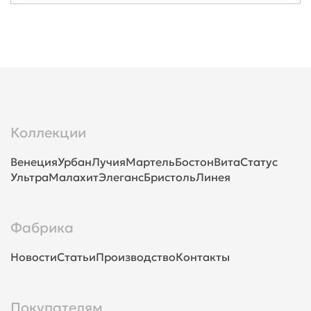
Коллекции
Венеция
Урбан
Лучия
Мартель
Бостон
Вита
Статус
Ультра
Малахит
Элеганс
Бристоль
Линея
Фабрика
Новости
Статьи
Производство
Контакты
Покупателям