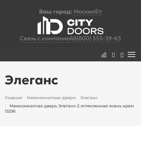
En
Ваш город:
Москва
Связь с компанией
8(800) 555-39-65
Элеганс
Главная
Межкомнатные двери
Элеганс
/
/
Межкомнатная дверь Элеганс-2 остекленная ясень крем
/
15336