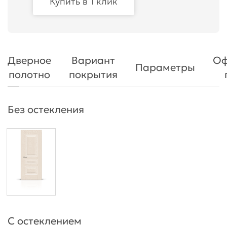
Купить в 1 клик
Дверное
Вариант
Оф
Параметры
полотно
покрытия
Без остекления
С остеклением