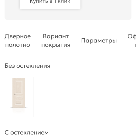
Купить в 1 клик
Дверное
Вариант
Оф
Параметры
полотно
покрытия
Без остекления
С остеклением