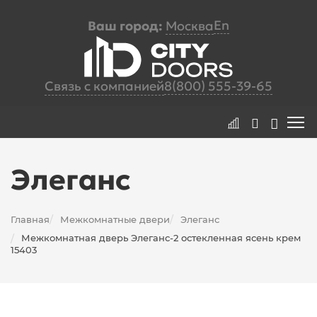
En
Ваш город:
Москва
Связь с компанией
8(800) 555-39-65
Элеганс
Главная
Межкомнатные двери
Элеганс
/
/
Межкомнатная дверь Элеганс-2 остекленная ясень крем
/
15403