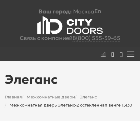
En
Ваш город:
Москва
Связь с компанией
8(800) 555-39-65
Элеганс
Главная
Межкомнатные двери
Элеганс
/
/
Межкомнатная дверь Элеганс-2 остекленная венге 15130
/