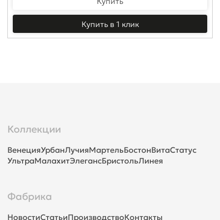
Купить
Купить в 1 клик
Коллекции
Венеция
Урбан
Лучия
Мартель
Бостон
Вита
Статус
Ультра
Малахит
Элеганс
Бристоль
Линея
Фабрика
Новости
Статьи
Производство
Контакты