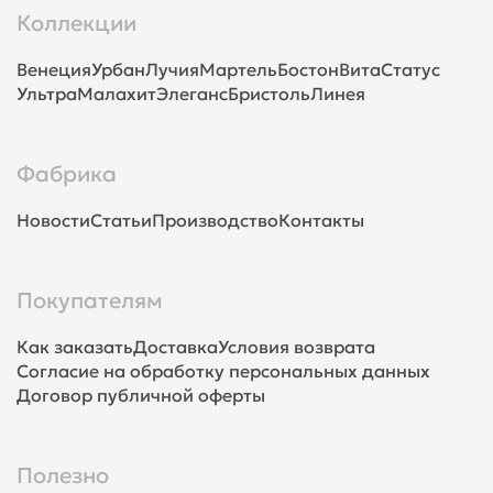
Коллекции
Венеция
Урбан
Лучия
Мартель
Бостон
Вита
Статус
Ультра
Малахит
Элеганс
Бристоль
Линея
Фабрика
Новости
Статьи
Производство
Контакты
Покупателям
Как заказать
Доставка
Условия возврата
Согласие на обработку персональных данных
Договор публичной оферты
Полезно