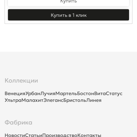
Купить
Купить в 1 клик
Коллекции
Венеция
Урбан
Лучия
Мартель
Бостон
Вита
Статус
Ультра
Малахит
Элеганс
Бристоль
Линея
Фабрика
Новости
Статьи
Производство
Контакты