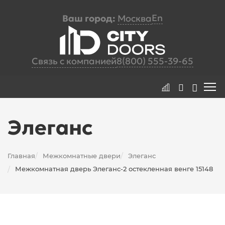
En
Ваш город:
Москва
Связь с компанией
8(800) 555-39-65
Элеганс
Главная
Межкомнатные двери
Элеганс
/
/
Межкомнатная дверь Элеганс-2 остекленная венге 15148
/