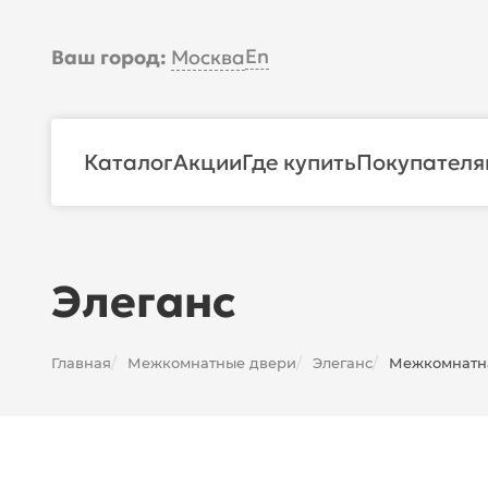
En
Ваш город:
Москва
Каталог
Акции
Где купить
Покупателя
Элеганс
Главная
Межкомнатные двери
Элеганс
Межкомнатна
/
/
/