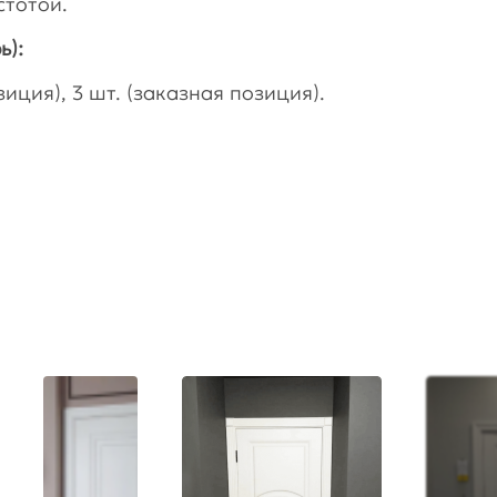
стотой.
ь):
иция), 3 шт. (заказная позиция).