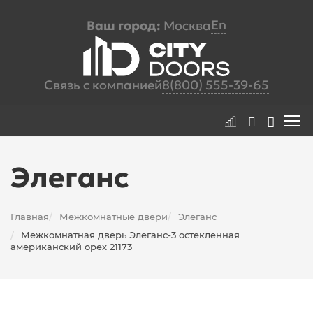
En
Ваш город:
Москва
Связь с компанией
8(800) 555-39-65
Элеганс
Главная
Межкомнатные двери
Элеганс
/
/
Межкомнатная дверь Элеганс-3 остекленная
/
американский орех 21173