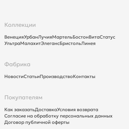
Коллекции
Венеция
Урбан
Лучия
Мартель
Бостон
Вита
Статус
Ультра
Малахит
Элеганс
Бристоль
Линея
Фабрика
Новости
Статьи
Производство
Контакты
Покупателям
Как заказать
Доставка
Условия возврата
Согласие на обработку персональных данных
Договор публичной оферты