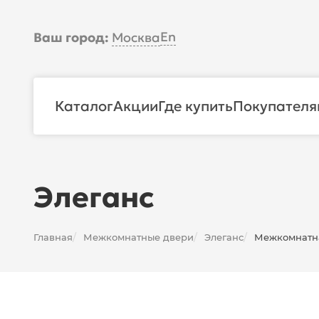
En
Ваш город:
Москва
Каталог
Акции
Где купить
Покупателя
Элеганс
Главная
Межкомнатные двери
Элеганс
Межкомнатна
/
/
/