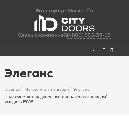
En
Ваш город:
Москва
Связь с компанией
8(800) 555-39-65
Элеганс
Главная
Межкомнатные двери
Элеганс
/
/
Межкомнатная дверь Элеганс-4 остекленная дуб
/
миндаль 15805