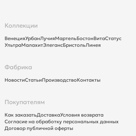
Коллекции
Венеция
Урбан
Лучия
Мартель
Бостон
Вита
Статус
Ультра
Малахит
Элеганс
Бристоль
Линея
Фабрика
Новости
Статьи
Производство
Контакты
Покупателям
Как заказать
Доставка
Условия возврата
Согласие на обработку персональных данных
Договор публичной оферты