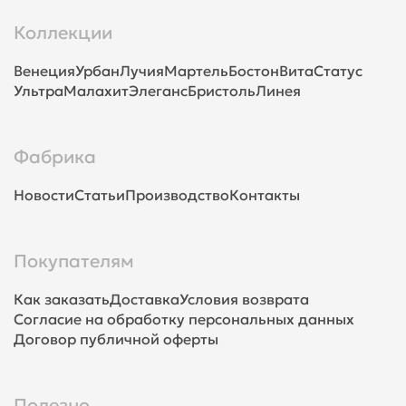
Коллекции
Венеция
Урбан
Лучия
Мартель
Бостон
Вита
Статус
Ультра
Малахит
Элеганс
Бристоль
Линея
Фабрика
Новости
Статьи
Производство
Контакты
Покупателям
Как заказать
Доставка
Условия возврата
Согласие на обработку персональных данных
Договор публичной оферты
Полезно