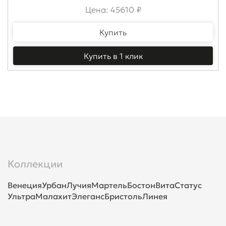
Цена: 45610 ₽
Купить
Купить в 1 клик
Коллекции
Венеция
Урбан
Лучия
Мартель
Бостон
Вита
Статус
Ультра
Малахит
Элеганс
Бристоль
Линея