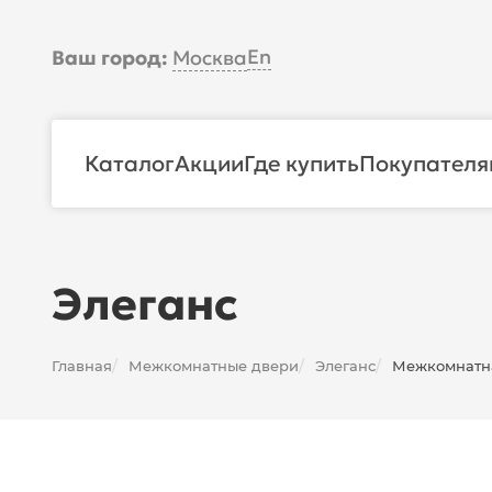
En
Ваш город:
Москва
Каталог
Акции
Где купить
Покупателя
Элеганс
Главная
Межкомнатные двери
Элеганс
Межкомнатна
/
/
/