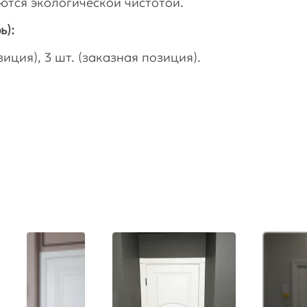
тся экологической чистотой.
ь):
иция), 3 шт. (заказная позиция).