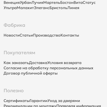
Венеция
Урбан
Лучия
Мартель
Бостон
Вита
Статус
Ультра
Малахит
Элеганс
Бристоль
Линея
Фабрика
Новости
Статьи
Производство
Контакты
Покупателям
Как заказать
Доставка
Условия возврата
Согласие на обработку персональных данных
Договор публичной оферты
Полезно
Сертификаты
Гарантии
Уход за дверями
Рекомендации по монтажу
Правовая информация