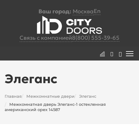
En
Ваш город:
Москва
Связь с компанией
8(800) 555-39-65
Элеганс
Главная
Межкомнатные двери
Элеганс
/
/
Межкомнатная дверь Элеганс-1 остекленная
/
американский орех 14587