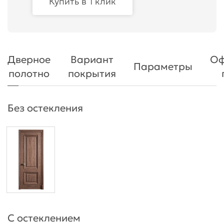
Купить в 1 клик
Дверное
Вариант
Оф
Параметры
полотно
покрытия
Без остекления
С остеклением