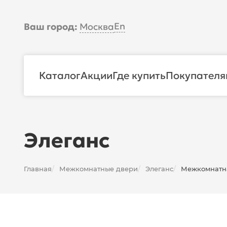
En
Ваш город:
Москва
Каталог
Акции
Где купить
Покупателя
Элеганс
Главная
Межкомнатные двери
Элеганс
Межкомнатная
/
/
/