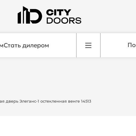
м
Стать дилером
 дверь Элеганс-1 остекленная венге 14513