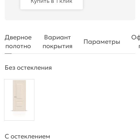
Купить в 1 клик
Дверное
Вариант
Оф
Параметры
полотно
покрытия
Без остекления
С остеклением