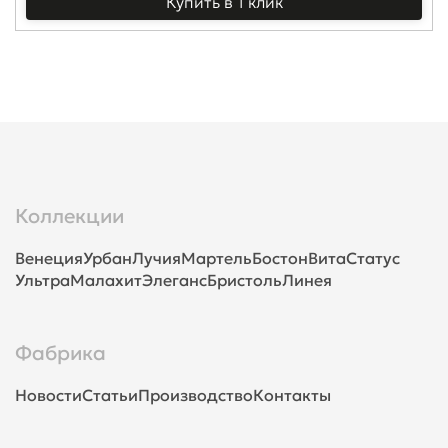
Купить в 1 клик
Коллекции
Венеция
Урбан
Лучия
Мартель
Бостон
Вита
Статус
Ультра
Малахит
Элеганс
Бристоль
Линея
Фабрика
Новости
Статьи
Производство
Контакты