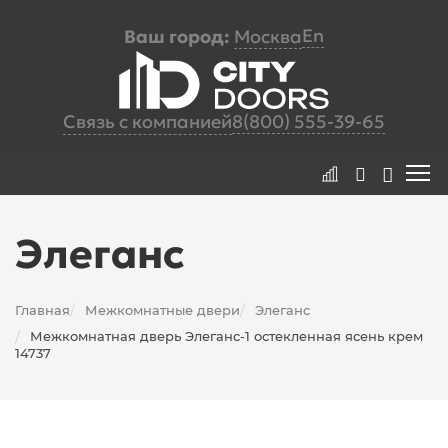
En
Ваш город:
Москва
Связь с компанией
8(800) 555-39-65
Элеганс
Главная
Межкомнатные двери
Элеганс
/
/
Межкомнатная дверь Элеганс-1 остекленная ясень крем
/
14737