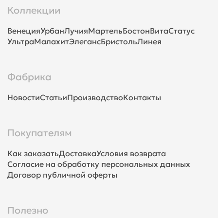
Коллекции
Венеция
Урбан
Лучия
Мартель
Бостон
Вита
Статус
Ультра
Малахит
Элеганс
Бристоль
Линея
Фабрика
Новости
Статьи
Производство
Контакты
Покупателям
Как заказать
Доставка
Условия возврата
Согласие на обработку персональных данных
Договор публичной оферты
Полезно