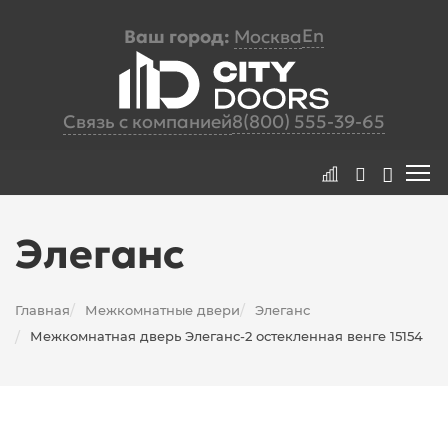
En
Ваш город:
Москва
Связь с компанией
8(800) 555-39-65
Элеганс
Главная
Межкомнатные двери
Элеганс
/
/
Межкомнатная дверь Элеганс-2 остекленная венге 15154
/