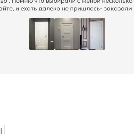
во . Помню что выбирали с женой несколько
айте, и ехать далеко не пришлось- заказали 