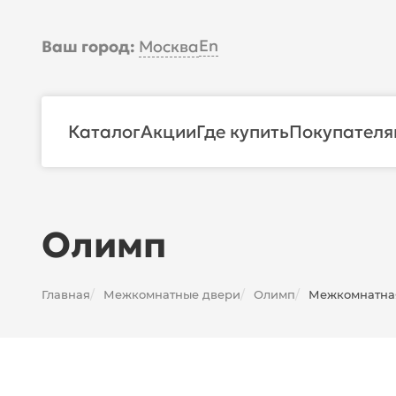
En
Ваш город:
Москва
Каталог
Акции
Где купить
Покупателя
Олимп
Главная
Межкомнатные двери
Олимп
Межкомнатная 
/
/
/