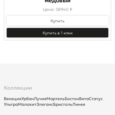
медовый
Цена: 58940 ₽
Купить
Купить в 1 клик
Коллекции
Венеция
Урбан
Лучия
Мартель
Бостон
Вита
Статус
Ультра
Малахит
Элеганс
Бристоль
Линея