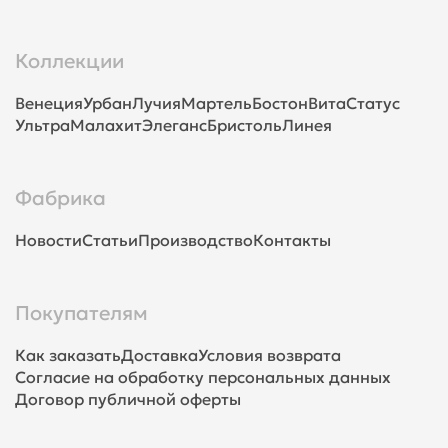
Коллекции
Венеция
Урбан
Лучия
Мартель
Бостон
Вита
Статус
Ультра
Малахит
Элеганс
Бристоль
Линея
Фабрика
Новости
Статьи
Производство
Контакты
Покупателям
Как заказать
Доставка
Условия возврата
Согласие на обработку персональных данных
Договор публичной оферты