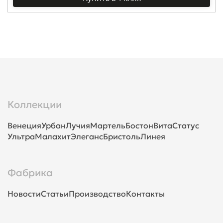
Коллекции
Венеция
Урбан
Лучия
Мартель
Бостон
Вита
Статус
Ультра
Малахит
Элеганс
Бристоль
Линея
Фабрика
Новости
Статьи
Производство
Контакты