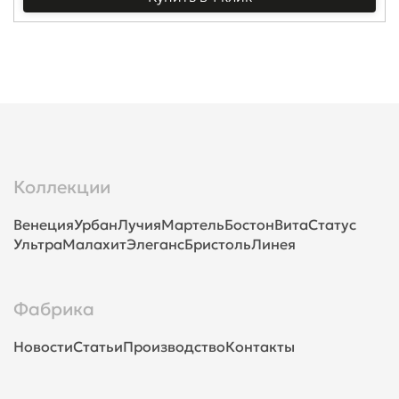
Коллекции
Венеция
Урбан
Лучия
Мартель
Бостон
Вита
Статус
Ультра
Малахит
Элеганс
Бристоль
Линея
Фабрика
Новости
Статьи
Производство
Контакты